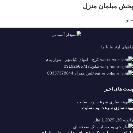
پخش مبلمان منزل
سنو
راههای ارتباط با ما
کرج ، انتهای کیانمهر ، بلوار پیام
تلفن:09192666717
تلفن همراه:09337378644
پست های اخیر
بهینه سازی سرعت وب سایت
ژانویه 30, 2025
1 نظر
طراحی وب سایت تک صفحه ای مزایا و معایب طراحی