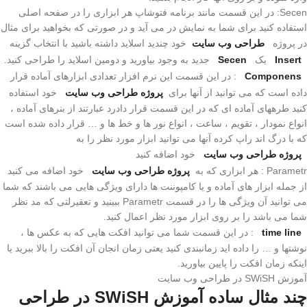
Secen: در این قسمت مانند برنامه فتوشاپ هر ابزاری را در صفحه اصلی
استفاده کنید برای شما به نمایش در می آید و در صورتی که بخواهید برای مثال
در پروژه
طراحی وب سایت
خود چندید اسلاید داشته باشید با انتخاب گزینه
Insert
یک
Secen
جدید به وجود بیاورید و دومین اسلاید را طراحی کنید.
Componens
: در این قسمت این نرم افزار تعدادی ابزارهای آماده قرار
داده است که می توانید از آنها برای
پروژه طراحی وب سایت
خود استفاده
کنید طرههای آماده ای که در این قسمت قرار دادرد عبارتند از بنرهای آماده ،
انواع نمودار ، تقویم ، ساعت ، انواع نور ها و خط ها و … قرار داده شده است
که با درگ اند راپ کرده آنها می توانید ابزار مورد نظر را به
پروژه طراحی وب سایت
خود اضافه کنید
Parametr : هر ابزاری که به
پروژه طراحی وب سایت
خود اضافه می کنید
از جمله ابزار های آماده و یا کامپوننت ها دارای ویژگی هایی می باشند که شما
می توانید آن ویژگی ها را در قسمت Parametr ببینید و تعقیرلتی که مد نظر
شما می باشد را بر روی ابزار مورد نظر اعمال کنید.
time line
: در این قسمت شما می توانید افکت هایی که به عکس ها ،
نوشتها و … را داده اید زمانبندی کنید یعتی زمان انجان آن افکت را بالا ببرید یا
اینکه زمان افکت را پایین بیاورید.
آموزش SWiSH در طراحی وب سایت
چند مثال ساده آموزش SWiSH در طراحی