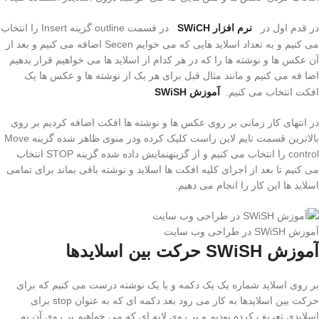
در قدم اول در
نرم افزار SWiCH
در قسمت outline گزینه Insert را انتخاب
می کنیم و به تعداد اسلاید هایی که می خوایم Secen اضافه می کنیم و بعد از
آن عکس ها و نوشته ها را که در هر کدام از اسلاید ها می خواهیم قرار بدهیم
اضا فه می کنیم و مانند مثال قبل برای هر یک از نوشته ها و عکس ها یک
افکت انتخاب می کنیم.
آموزش SWiSH
در انتهای کار زمانی بر روی عکس ها و نوشته ها افکت اضافه کردیم بر روی
بالاترین قسمت تایم لاین راست کلیک کرده ودر منوی ظاهر شده گزینه Move
control را انتخاب می کنیم و از گزینهنمایش داده شده گزینه STOP انتخاب
می کنیم تا بعد از اجرای کلیه افکت ها اسلاید و نوشته باقی بماند برای تمامی
اسلاید ها این کار را انجام می دهیم.
آموزش SWiSH در طراحی وب سایت
آموزش SWiSH حرکت بین اسلایدها
بر روی اسلاید شماره یک یک دکمه و یا یک نوشته درست می کنیم که برای
حرکت بین اسلایدها به کار می رود بعد دکمه ای که به عنوان stop برای
اسلایدی تعریف کرده بودیم و بر روی لایه ای که می خواهیم بر روی آن به