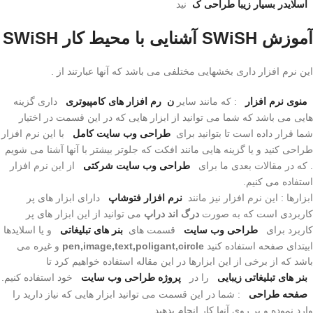
اسلایدر بسیار زیبا طراحی ک
نید
آموزش SWiSH آشنایی با محیط کار SWiSH
این نرم افزار داری بخشهایی مختلفی می باشد که آنها عبارتند از .
منوی نرم افزار
: که مانند سایر
ن
رم افزار های کامپیوتری
داری گزینه
هایی می باشد که شما می توانید از ابزار هایی که در این قسمت در اختیار
شما قرار داده است تا بتوانید برای
طراحی وب سایت کامل
با این نرم افزار
طراحی کنید و یا گزینه هایی مانند افکت که جلوتر بیشتر با آنها آشنا می شویم
. که در مقالات بعدی ما برای
طراحی وب سایت شرکتی
از این نرم افزار
استفاده می کنیم.
ابزارها : این نرم افزار نیز مانند
نرم افزار فتوشاپ
دارای ابزار های پر
کاربردی است که به صورت
درگ اند دراپ
می توانید از این ابزار های پر
کاربرد برای
طراحی وب سایت
قسمت های
بنر های تبلیغاتی
و یا اسلایدها
ابیتدای صفحه استفاده کنید
pen,image,text,poligant,circle
و غیره می
باشد که از برخی از این ابزارها در این مقاله استفاده خواهیم کرد تا
بنر های تبلیغاتی زیبایی
را در
پروژه طراحی وب سایت
خود استفاده کنیم.
صفحه طراحی
: شما در این قسمت می توانید ابزار هایی که نیاز دارید را
وارد نموده و بر روی آنها کار انجام بدهید.